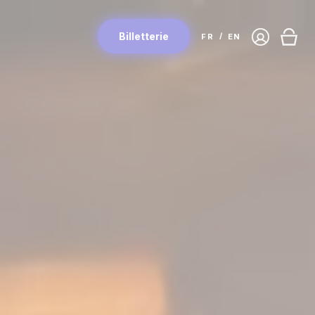
Connex
Billetterie
FR
EN
Panie